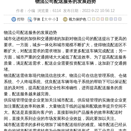
物流公司配送服务的发展趋势
作者：小编 浏览量：6114 发布日期：2022-9-22 10:56:12
打印
字体【
大
中
小
】
视力保护色
物流公司配送服务的发展趋势
城市化进程的加快和交通拥堵的加剧对物流公司的配送提出了更高的
要求。一方面，城乡一体化和城市规模不断扩大，使得物流配送区不
断扩大，对配送需求的需求增加，要求更多配送车辆完成配送；另一
方面，城市严重的交通拥堵大大减低了配送效率。为了提高配送服务
质量，满足配送需求，配送企业需要投资配送车辆，这加剧了交通拥
堵。
物流配送需依靠现代物流信息技术。物流公司在信息管理系统、仓储
系统、个人终端系统、优良配送车辆等电子系统的帮助下可以保证配
送的及时性，提高配送的安全性和准确性，进而提高配送服务的质
量，配送服务越来越完善。
供应链管理促使企业更加关注城市配送。供应链管理的实施使企业更
加注重配送效率和效果，大量物流干线的运输和配载效率提升空间不
大。配送是直接面向客户的，直接影响到产品服务的效率和配送时
间，直接关系到企业的市场发展和企业效益，因此要加以关注。
城市配送需求的多样化增加了城市配送组织的难度。城市配送已经从
集中的城市配送需求转变为分散的城市配送形式。原工业产品、农产